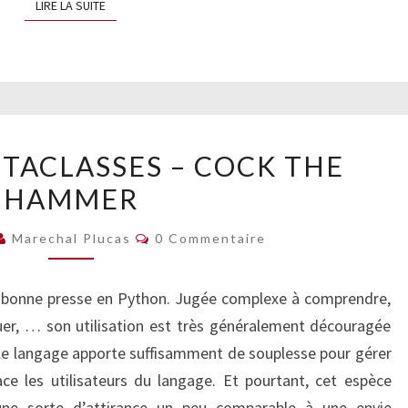
LIRE LA SUITE
LIRE LA SUITE
PYTHON
TACLASSES – COCK THE
&
HAMMER
MÉTACLASSES
–
Commentaires
Marechal Plucas
0 Commentaire
COCK
THE
s bonne presse en Python. Jugée complexe à comprendre,
HAMMER
guer, … son utilisation est très généralement découragée
e le langage apporte suffisamment de souplesse pour gérer
ce les utilisateurs du langage. Et pourtant, cet espèce
ne sorte d’attirance un peu comparable à une envie