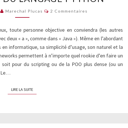
PARFOIS
Commentaires
4
Marechal Plucas
2 Commentaires
DANGEREUX)
DU
ux, toute personne objective en conviendra (les autres
LANGAGE
vec deux « a », comme dans « Java »). Même en l’abordant
PYTHON
en informatique, sa simplicité d’usage, son naturel et la
ameworks permettent à n’importe quel rookie d’en faire un
e soit pour du scripting ou de la POO plus dense (ou un
. Le…
LIRE LA SUITE
LIRE LA SUITE