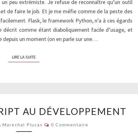
s un peu extrémiste. Je refuse de reconnaître qu’un outil
et de faire le job. Et je me méfie comme de la peste des
b facilement. Flask, le framework Python, n’a à ces égards
e décrit comme étant diaboliquement facile d’usage, et
de depuis un moment (on en parle sur une…
LIRE LA SUITE
LIRE LA SUITE
PYTHON,
RIPT AU DÉVELOPPEMENT
DU
SCRIPT
Commentaires
Marechal Plucas
0 Commentaire
AU