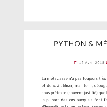
PYTHON & MÉ
19 Avril 2018
La métaclasse n’a pas toujours trè
et donc à utiliser, maintenir, débo
sous prétexte (souvent justifié) qu
la plupart des cas auxquels font fa
d’interdit crée en même temps u