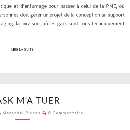
HOLY
olitique et d’enfumage pour passer à celui de la PME, où
PERFORMANCES
personnes doit gérer un projet de la conception au support
ckaging, la livraison, où les gars sont tous techniquement
LIRE LA SUITE
LIRE LA SUITE
FLASK
ASK M’A TUER
M’A
TUER
Commentaires
Marechal Plucas
0 Commentaire