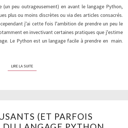
DÉVELOPPEMENT
re (un peu outrageusement) en avant le langage Python,
ues plus ou moins discrètes ou via des articles consacrés.
cependant j’ai cette fois l’ambition de prendre un peu le
notamment en invectivant certaines pratiques que j’estime
gage. Le Python est un langage facile à prendre en main.
LIRE LA SUITE
LIRE LA SUITE
TRUCS
USANTS (ET PARFOIS
AMUSANTS
 DU LANGAGE PYTHON
(ET