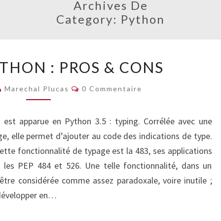
Archives De
Category:
Python
TYPAGE
THON : PROS & CONS
PYTHON
:
Commentaires
Marechal Plucas
0 Commentaire
PROS
&
 est apparue en Python 3.5 : typing. Corrélée avec une
CONS
e, elle permet d’ajouter au code des indications de type.
ette fonctionnalité de typage est la 483, ses applications
 les PEP 484 et 526. Une telle fonctionnalité, dans un
tre considérée comme assez paradoxale, voire inutile ;
 développer en…