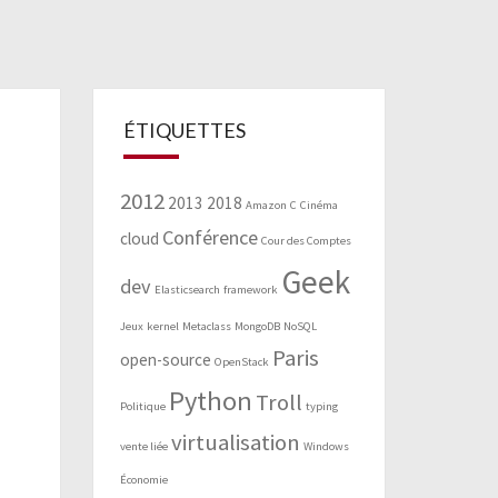
ÉTIQUETTES
2012
2013
2018
Amazon
C
Cinéma
Conférence
cloud
Cour des Comptes
Geek
dev
Elasticsearch
framework
Jeux
kernel
Metaclass
MongoDB
NoSQL
Paris
open-source
OpenStack
Python
Troll
Politique
typing
virtualisation
vente liée
Windows
Économie