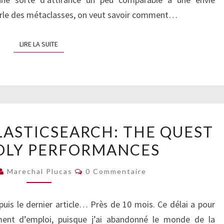
arle des métaclasses, on veut savoir comment…
LIRE LA SUITE
LIRE LA SUITE
MONGODB
LASTICSEARCH: THE QUEST
VS.
OLY PERFORMANCES
ELASTICSEARCH:
THE
Commentaires
Marechal Plucas
0 Commentaire
QUEST
OF
is le dernier article… Près de 10 mois. Ce délai a pour
THE
ment d’emploi, puisque j’ai abandonné le monde de la