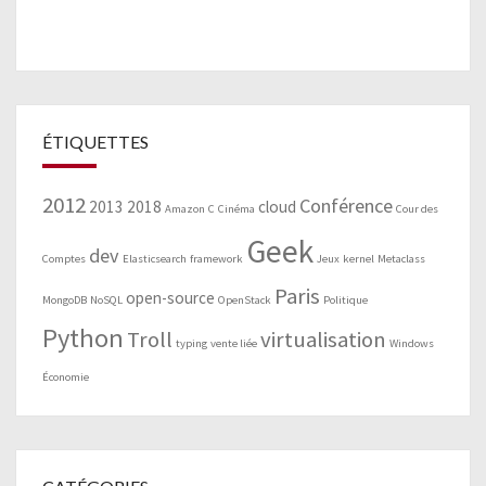
ÉTIQUETTES
2012
Conférence
2013
2018
cloud
Amazon
C
Cinéma
Cour des
Geek
dev
Comptes
Elasticsearch
framework
Jeux
kernel
Metaclass
Paris
open-source
MongoDB
NoSQL
OpenStack
Politique
Python
Troll
virtualisation
typing
vente liée
Windows
Économie