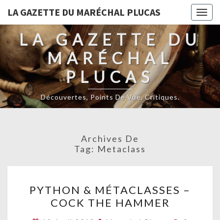
LA GAZETTE DU MARÉCHAL PLUCAS
Togg
navig
LA GAZETTE DU
MARÉCHAL
PLUCAS
Découvertes, Points De Vue, Critiques.
Archives De
Tag:
Metaclass
PYTHON
PYTHON & MÉTACLASSES –
&
COCK THE HAMMER
MÉTACLASSES
–
Commenta