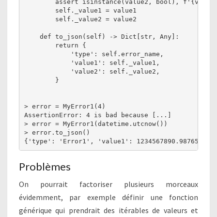
        assert isinstance(value2, bool), f'{value2
        self._value1 = value1

        self._value2 = value2

    def to_json(self) -> Dict[str, Any]:

        return {

            'type': self.error_name,

            'value1': self._value1,

            'value2': self._value2,

        }

> error = MyError1(4)

AssertionError: 4 is bad because [...]

> error = MyError1(datetime.utcnow())

> error.to_json()

{'type': 'Error1', 'value1': 1234567890.987654}
Problèmes
On pourrait factoriser plusieurs morceaux
évidemment, par exemple définir une fonction
générique qui prendrait des itérables de valeurs et