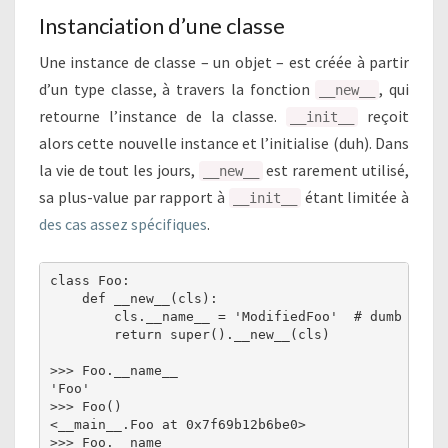
Instanciation d’une classe
Une instance de classe – un objet – est créée à partir
d’un type classe, à travers la fonction
, qui
__new__
retourne l’instance de la classe.
reçoit
__init__
alors cette nouvelle instance et l’initialise (duh). Dans
la vie de tout les jours,
est rarement utilisé,
__new__
sa plus-value par rapport à
étant limitée à
__init__
des cas assez spécifiques
.
class Foo:

    def __new__(cls):

        cls.__name__ = 'ModifiedFoo'  # dumb examp
        return super().__new__(cls)

>>> Foo.__name__

'Foo'

>>> Foo()

<__main__.Foo at 0x7f69b12b6be0>

>>> Foo.__name__
