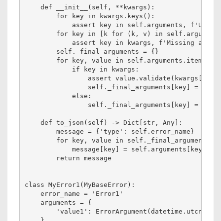
    def __init__(self, **kwargs):

        for key in kwargs.keys():

            assert key in self.arguments, f'Unexpe
        for key in [k for (k, v) in self.arguments
            assert key in kwargs, f'Missing argume
        self._final_arguments = {}

        for key, value in self.arguments.items():

            if key in kwargs:

                assert value.validate(kwargs[key])
                self._final_arguments[key] = kwarg
            else:

                self._final_arguments[key] = self.
    def to_json(self) -> Dict[str, Any]:

        message = {'type': self.error_name}

        for key, value in self._final_arguments.it
            message[key] = self.arguments[key].to_
        return message

class MyError1(MyBaseError):

    error_name = 'Error1'

    arguments = {

        'value1': ErrorArgument(datetime.utcnow, d
    }
