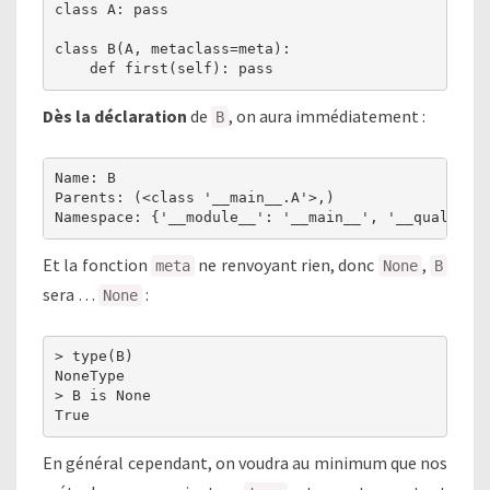
class A: pass

class B(A, metaclass=meta):

Dès la déclaration
de
, on aura immédiatement :
B
Name: B

Parents: (<class '__main__.A'>,)

Namespace: {'__module__': '__main__', '__qualname
Et la fonction
ne renvoyant rien, donc
,
meta
None
B
sera …
:
None
> type(B)

NoneType

> B is None

True
En général cependant, on voudra au minimum que nos