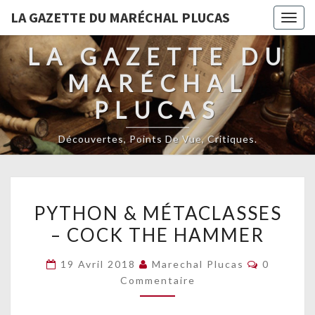
LA GAZETTE DU MARÉCHAL PLUCAS
Togg
navig
LA GAZETTE DU
MARÉCHAL
PLUCAS
Découvertes, Points De Vue, Critiques.
PYTHON
PYTHON & MÉTACLASSES
&
– COCK THE HAMMER
MÉTACLASSES
–
Commenta
19 Avril 2018
Marechal Plucas
0
COCK
Commentaire
THE
HAMMER