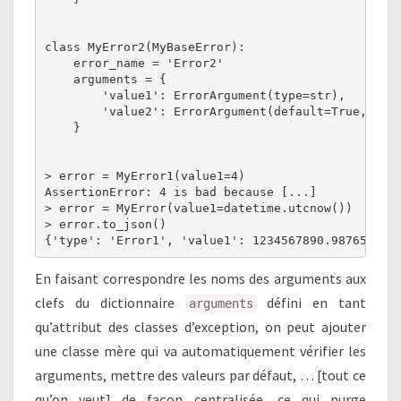
class MyError2(MyBaseError):

    error_name = 'Error2'

    arguments = {

        'value1': ErrorArgument(type=str),

        'value2': ErrorArgument(default=True, type
    }

> error = MyError1(value1=4)

AssertionError: 4 is bad because [...]

> error = MyError(value1=datetime.utcnow())

> error.to_json()

En faisant correspondre les noms des arguments aux
clefs du dictionnaire
défini en tant
arguments
qu’attribut des classes d’exception, on peut ajouter
une classe mère qui va automatiquement vérifier les
arguments, mettre des valeurs par défaut, … [tout ce
qu’on veut] de façon centralisée, ce qui purge