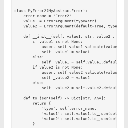
class MyError2(MyAbstractError):

    error_name = 'Error2'

    value1 = ErrorArgument(type=str)

    value2 = ErrorArgument(default=True, type=bool
    def __init__(self, value1: str, value2 : Optio
        if value1 is not None:

            assert self.value1.validate(value1), f
            self._value1 = value1

        else:

            self._value1 = self.value1.default

        if value2 is not None:

            assert self.value2.validate(value2), f
            self._value2 = value2

        else:

            self._value2 = self.value2.default

    def to_json(self) -> Dict[str, Any]:

        return {

            'type': self.error_name,

            'value1': self.value1.to_json(self._va
            'value2': self.value2.to_json(self._va
        }
