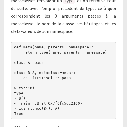
métaclasses renvoient un
, et on retrouve tout
type
de suite, avec l’emploi précédent de type, ce à quoi
correspondent les 3 arguments passés à la
métaclasse : le nom de la classe, ses héritages, et les
clefs-valeurs de son namespace.
def meta(name, parents, namespace):

    return type(name, parents, namespace)

class A: pass

class B(A, metaclass=meta):

    def first(self): pass

> type(B)

type

> B()

<__main__.B at 0x7f0fc5dc2160>

> isinstance(B(), A)
