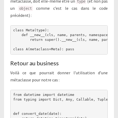
métaclasse, doit elle-même être un
(et non pas
type
un
comme c’est le cas dans le code
object
précédent) :
class Meta(type):

    def __new__(cls, name, parents, namespace):

        return super().__new__(cls, name, parents,
class A(metaclass=Meta): pass
Retour au business
Voilà ce que pourrait donner l’utilisation d’une
métaclasse pour notre cas :
from datetime import datetime

from typing import Dict, Any, Callable, Tuple

def convert_date(date):
