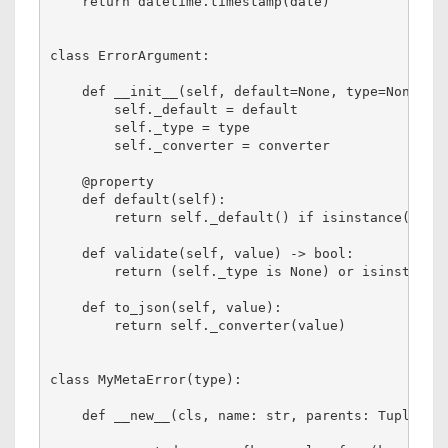
    return datetime.timestamp(date)

class ErrorArgument:

    def __init__(self, default=None, type=None, co
        self._default = default

        self._type = type

        self._converter = converter

    @property

    def default(self):

        return self._default() if isinstance(self.
    def validate(self, value) -> bool:

        return (self._type is None) or isinstance(
    def to_json(self, value):

        return self._converter(value)

class MyMetaError(type):

    def __new__(cls, name: str, parents: Tuple, na