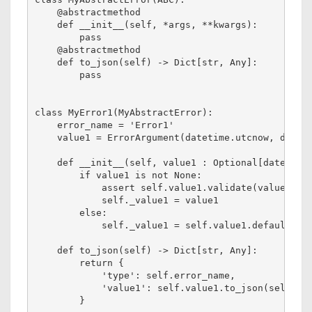
    @abstractmethod

    def __init__(self, *args, **kwargs):

        pass

    @abstractmethod

    def to_json(self) -> Dict[str, Any]:

        pass

class MyError1(MyAbstractError):

    error_name = 'Error1'

    value1 = ErrorArgument(datetime.utcnow, dateti
    def __init__(self, value1 : Optional[datetime]
        if value1 is not None:

            assert self.value1.validate(value1), f
            self._value1 = value1

        else:

            self._value1 = self.value1.default

    def to_json(self) -> Dict[str, Any]:

        return {

            'type': self.error_name,

            'value1': self.value1.to_json(self._va
        }
