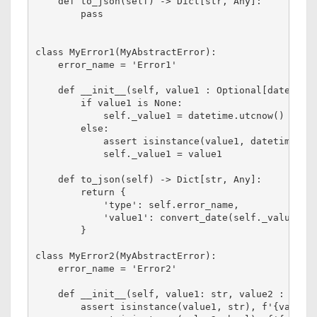
    def to_json(self) -> Dict[str, Any]:

        pass

class MyError1(MyAbstractError):

    error_name = 'Error1'

    def __init__(self, value1 : Optional[datetime]
        if value1 is None:

            self._value1 = datetime.utcnow()

        else:

            assert isinstance(value1, datetime), f
            self._value1 = value1

    def to_json(self) -> Dict[str, Any]:

        return {

            'type': self.error_name,

            'value1': convert_date(self._value1)

        }

class MyError2(MyAbstractError):

    error_name = 'Error2'

    def __init__(self, value1: str, value2 : bool=
        assert isinstance(value1, str), f'{value1}