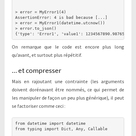
> error = MyError1(4)

AssertionError: 4 is bad because [...]

> error = MyError1(datetime.utcnow())

> error.to_json()

{'type': 'Error1', 'value1': 1234567890.987654}
On remarque que le code est encore plus long
qu’avant, et surtout plus répétitif.
… et compresser
Mais en rajoutant une contrainte (les arguments
doivent dorénavant être nommés, ce qui permet de
les manipuler de façon un peu plus générique), il peut
se factoriser comme ceci :
from datetime import datetime

from typing import Dict, Any, Callable
