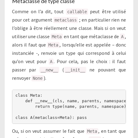
Métaclasse de type classe
Comme on l’a dit, tout
peut être utilisé
callable
pour cet argument
; en particulier rien ne
metaclass
l’oblige à être réellement une classe. Mais si on veut
utiliser une classe
en tant que métaclasse de
,
Meta
A
alors il faut que
, lorsqu’elle est appelée – donc
Meta
instanciée -, renvoie un type qui correspond à celui
qu’on veut pour
. Pour cela, pas le choix : il faut
A
passer par
(
ne pouvant que
__new__
__init__
renvoyer
).
None
class Meta:

    def __new__(cls, name, parents, namespace):

        return type(name, parents, namespace)

class A(metaclass=Meta): pass
Ou, si on veut assumer le fait que
, en tant que
Meta