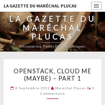
LA GAZETTE DU MARÉCHAL PLUCAS
Togg
navig
LA GAZETTE DU
MARÉCHAL
PLUCAS
Découvertes, Points De Vue, Critiques.
OPENSTACK,
OPENSTACK, CLOUD ME
CLOUD
(MAYBE) – PART 1
ME
(MAYBE)
Commen
8 Septembre 2012
Marechal Plucas
0
–
Commentaire
PART
1