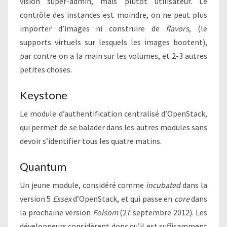
vision super-admin, mais plutôt utilisateur. Le
contrôle des instances est moindre, on ne peut plus
importer d’images ni construire de
flavors
, (le
supports virtuels sur lesquels les images bootent),
par contre on a la main sur les volumes, et 2-3 autres
petites choses.
Keystone
Le module d’authentification centralisé d’OpenStack,
qui permet de se balader dans les autres modules sans
devoir s’identifier tous les quatre matins.
Quantum
Un jeune module, considéré comme
incubated
dans la
version 5
Essex
d’OpenStack, et qui passe en
core
dans
la prochaine version
Folsom
(27 septembre 2012). Les
développeurs considèrent donc qu’il est suffisamment