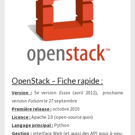
OpenStack – Fiche rapide :
Version :
5e version
Essex
(avril 2012), prochaine
version
Folsom
le 27 septembre
Première release :
octobre 2010
Licence :
Apache 2.0 (open-source quoi)
Langage principal :
Python
Gestion :
interface Web (et aussi des API pour à-peu-