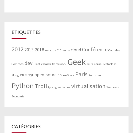
ÉTIQUETTES
2012
Conférence
2013
2018
cloud
Amazon
C
Cinéma
Cour des
Geek
dev
Comptes
Elasticsearch
framework
Jeux
kernel
Metaclass
Paris
open-source
MongoDB
NoSQL
OpenStack
Politique
Python
Troll
virtualisation
typing
vente liée
Windows
Économie
CATÉGORIES